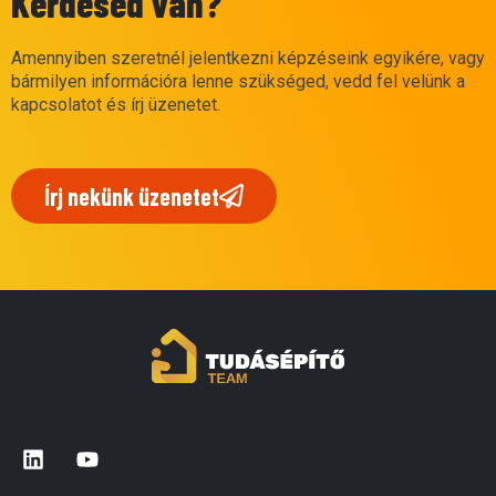
Kérdésed van?
Amennyiben szeretnél jelentkezni képzéseink egyikére, vagy
bármilyen információra lenne szükséged, vedd fel velünk a
kapcsolatot és írj üzenetet.
Írj nekünk üzenetet