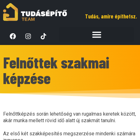
Tudás, amire építhetsz.
Felnőttek szakmai
képzése
Felnőttképzés során lehetőség van rugalmas keretek között,
akár munka mellett rövid idő alatt új szakmát tanulni.
Az első két szakképesítés megszerzése mindenki számára