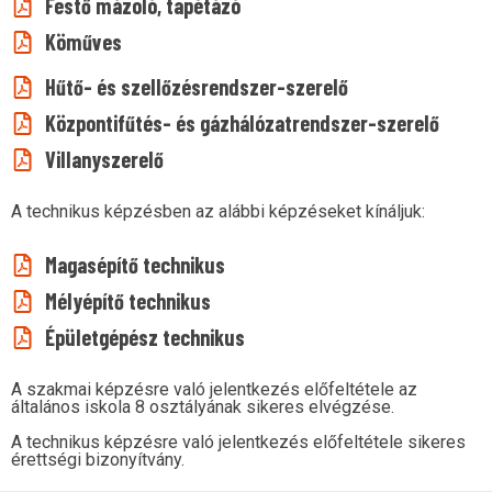
Festő mázoló, tapétázó
Köműves
Hűtő- és szellőzésrendszer-szerelő
Központifűtés- és gázhálózatrendszer-szerelő
Villanyszerelő
A technikus képzésben az alábbi képzéseket kínáljuk:
Magasépítő technikus
Mélyépítő technikus
Épületgépész technikus
A szakmai képzésre való jelentkezés előfeltétele az
általános iskola 8 osztályának sikeres elvégzése.
A technikus képzésre való jelentkezés előfeltétele sikeres
érettségi bizonyítvány.